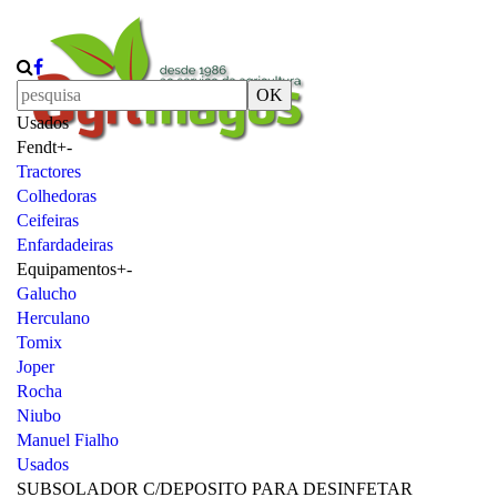
OK
Usados
Fendt
+
-
Tractores
Colhedoras
Ceifeiras
Enfardadeiras
Equipamentos
+
-
Galucho
Herculano
Tomix
Joper
Rocha
Niubo
Manuel Fialho
Usados
SUBSOLADOR C/DEPOSITO PARA DESINFETAR