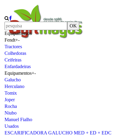
OK
Equipamentos
Fendt
+
-
Tractores
Colhedoras
Ceifeiras
Enfardadeiras
Equipamentos
+
-
Galucho
Herculano
Tomix
Joper
Rocha
Niubo
Manuel Fialho
Usados
ESCARIFICADORA GALUCHO MED + ED + EDC