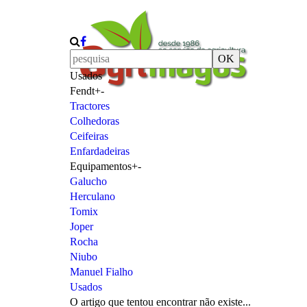
OK
Usados
Fendt
+
-
Tractores
Colhedoras
Ceifeiras
Enfardadeiras
Equipamentos
+
-
Galucho
Herculano
Tomix
Joper
Rocha
Niubo
Manuel Fialho
Usados
O artigo que tentou encontrar não existe...