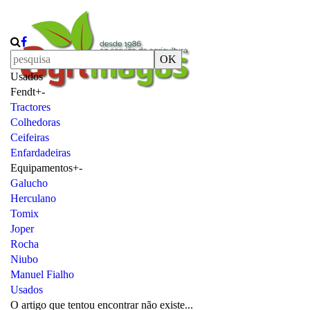
OK
Usados
Fendt
+
-
Tractores
Colhedoras
Ceifeiras
Enfardadeiras
Equipamentos
+
-
Galucho
Herculano
Tomix
Joper
Rocha
Niubo
Manuel Fialho
Usados
O artigo que tentou encontrar não existe...